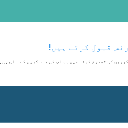
نس قبول کرتے ہیں!
ہ