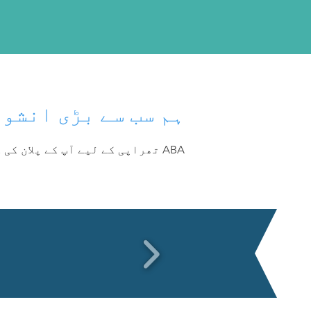
ہم سب سے بڑی انشور
ABA تھراپی کے لیے آپ کے پلان کی کوریج کی تصدیق کرنے میں ہم آپ کی مدد کریں گے۔ آج ہی