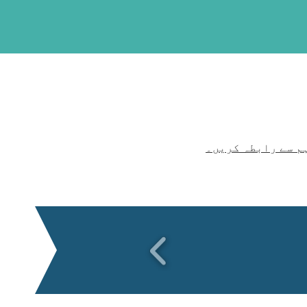
م سے رابطہ کریں۔