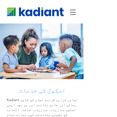
اسکول کی خدمات
Kadiant تعاون فراہم کرنے، نصاب کو قابل
رسائی اور جامع بنانے، اور ہر بچہ اپنی
تعلیم سے زیادہ سے زیادہ فائدہ اٹھانے
کو یقینی بنانے کے لیے ہمارے تمام