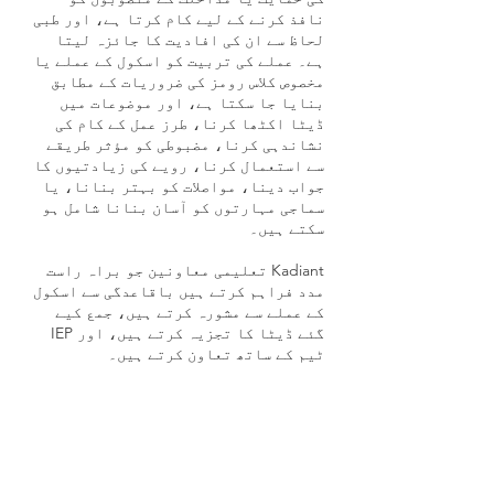
نافذ کرنے کے لیے کام کرتا ہے، اور طبی
لحاظ سے ان کی افادیت کا جائزہ لیتا
ہے۔ عملے کی تربیت کو اسکول کے عملے یا
مخصوص کلاس رومز کی ضروریات کے مطابق
بنایا جا سکتا ہے، اور موضوعات میں
ڈیٹا اکٹھا کرنا، طرز عمل کے کام کی
نشاندہی کرنا، مضبوطی کو مؤثر طریقے
سے استعمال کرنا، رویے کی زیادتیوں کا
جواب دینا، مواصلات کو بہتر بنانا، یا
سماجی مہارتوں کو آسان بنانا شامل ہو
سکتے ہیں۔
Kadiant تعلیمی معاونین جو براہ راست
مدد فراہم کرتے ہیں باقاعدگی سے اسکول
کے عملے سے مشورہ کرتے ہیں، جمع کیے
گئے ڈیٹا کا تجزیہ کرتے ہیں، اور IEP
ٹیم کے ساتھ تعاون کرتے ہیں۔