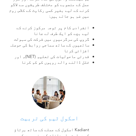
عمل کے منصوبے کو مختلف طریقوں سے لاگو
کرنے کے لیے بغیر کسی رکاوٹ کے کلاس روم
میں ضم ہو جاتے ہیں:
انفرادی کام پر توجہ مرکوز کرنے کے
لیے بچے کو ایک طرف لے جانا
گروپ کی سرگرمیوں میں شرکت کی سہولت
ساتھیوں کے ساتھ سماجی روابط کی حوصلہ
افزائی کرنا
قدرتی ماحولیات کی تعلیم (NET)، اور
خلل ڈالنے والے رویوں کو کم کرنا
اسکول ٹیم کی تربیت
Kadiant اسکول کے عملے کے ساتھ برتاؤ
کی حمایت یا مداخلت کے منصوبوں کو