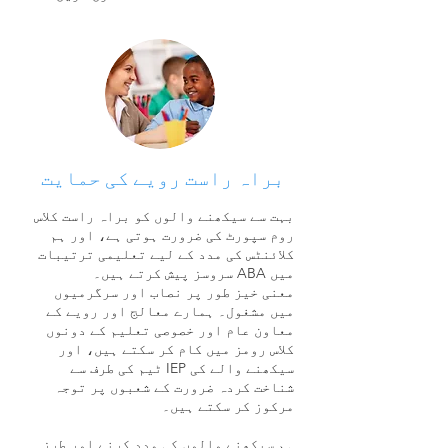
براہ راست رویے کی حمایت
بہت سے سیکھنے والوں کو براہ راست کلاس
روم سپورٹ کی ضرورت ہوتی ہے، اور ہم
کلائنٹس کی مدد کے لیے تعلیمی ترتیبات
میں ABA سروسز پیش کرتے ہیں۔
معنی خیز طور پر نصاب اور سرگرمیوں
میں مشغول۔ ہمارے معالج اور رویے کے
معاون عام اور خصوصی تعلیم کے دونوں
کلاس رومز میں کام کر سکتے ہیں، اور
سیکھنے والے کی IEP ٹیم کی طرف سے
شناخت کردہ ضرورت کے شعبوں پر توجہ
مرکوز کر سکتے ہیں۔
ہم سیکھنے والوں کی مدد کرنے اور طرز