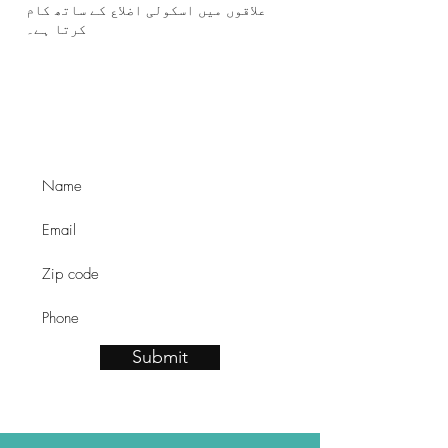
علاقوں میں اسکولی اضلاع کے ساتھ کام
کرتا ہے۔
Learn about our ABA
services.
Submit