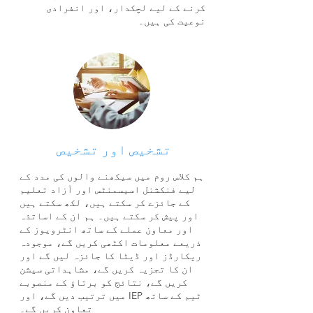
کرنے کے لیے لچکدار، اور انفرادی
نوعیت کی ہیں۔
تشخیص اور تشخیص
ہم کلاس روم میں سیکھنے والوں کی مدد کے
لیے فنکشنل اسیسمنٹس اور آزاد تعلیم
کے جائزے کر سکتے ہیں، لکھ سکتے ہیں
اور پیش کر سکتے ہیں۔ ہم ان کے اساتذہ
اور معاون عملے کے ساتھ انٹرویوز کے
ذریعے معلومات اکٹھی کریں گے، موجودہ
ریکارڈز اور ڈیٹا کا جائزہ لیں گے اور
ان کا تجزیہ کریں گے، مشاہداتی سیشن
کریں گے، نتائج کو برتاؤ کے منصوبے
میں ترتیب دیں گے، اور IEP ٹیم کے ساتھ
تعاون کریں گے۔