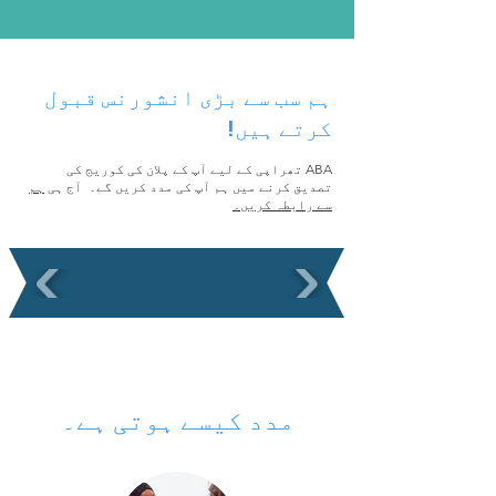
ہم سب سے بڑی انشورنس قبول
کرتے ہیں!
ABA تھراپی کے لیے آپ کے پلان کی کوریج کی
تصدیق کرنے میں ہم آپ کی مدد کریں گے۔ آج ہی
ہم
سے رابطہ کریں۔
مدد کیسے ہوتی ہے۔