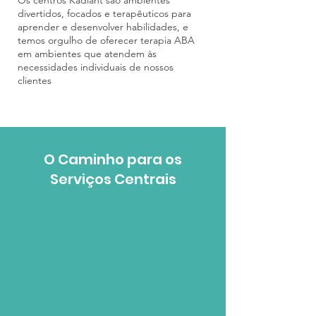
Os centros Kadiant são ambientes
divertidos, focados e terapêuticos para
aprender e desenvolver habilidades, e
temos orgulho de oferecer terapia ABA
em ambientes que atendem às
necessidades individuais de nossos
clientes
O Caminho para os
Serviços Centrais