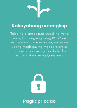
Kakayahang umangkop
Tulad ng plano sa pag-uugali ng iyong
anak, tutulong ang iyong BCBA na
matukoy ang pinakamahusay na paraan
upang magbigay ng mga serbisyo sa
telehealth ayon sa mga indibidwal na
pangangailangan ng iyong anak.
Pagkapribado