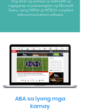
Ang lahat ng serbisyo sa telehealth ay
nagaganap sa pamamagitan ng Microsoft
Teams, isang HIPAA at HITECH compliant
telecommunications software.
ABA sa iyong mga
kamay