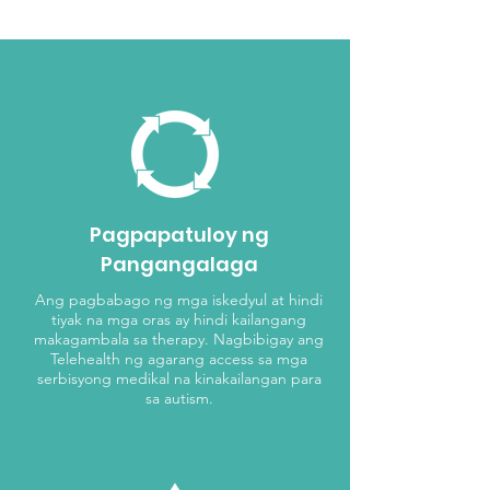
Pagpapatuloy ng
Pangangalaga
Ang pagbabago ng mga iskedyul at hindi
tiyak na mga oras ay hindi kailangang
makagambala sa therapy. Nagbibigay ang
Telehealth ng agarang access sa mga
serbisyong medikal na kinakailangan para
sa autism.