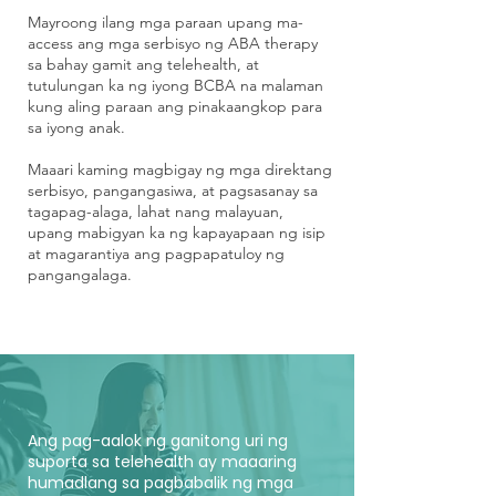
Mayroong ilang mga paraan upang ma-
access ang mga serbisyo ng ABA therapy
sa bahay gamit ang telehealth, at
tutulungan ka ng iyong BCBA na malaman
kung aling paraan ang pinakaangkop para
sa iyong anak.
Maaari kaming magbigay ng mga direktang
serbisyo, pangangasiwa, at pagsasanay sa
tagapag-alaga, lahat nang malayuan,
upang mabigyan ka ng kapayapaan ng isip
at magarantiya ang pagpapatuloy ng
pangangalaga.
Ang pag-aalok ng ganitong uri ng
suporta sa telehealth ay maaaring
humadlang sa pagbabalik ng mga