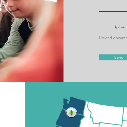
Upload
Upload docume
Send