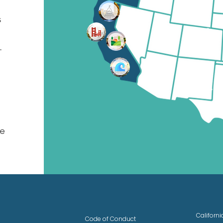
s
.
de
!
Californ
Code of Conduct