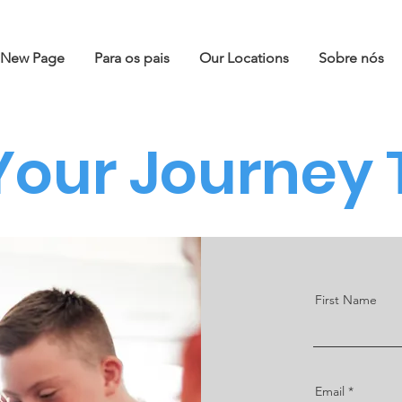
New Page
Para os pais
Our Locations
Sobre nós
 Your Journey 
First Name
Email