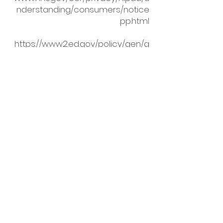
nderstanding/consumers/notice
pp.html.
https://www2.ed.gov/policy/gen/g
uid/fpco/ferpa/parents.html
أسئلة وأجوبة المعلومات عبر الإنترنت:
س: ما هي المعلومات الشخصية التي
نجمعها من الأشخاص الذين يزورون
مدونتنا أو موقعنا الإلكتروني أو تطبيقنا؟
ج: نحن لا نجمع معلومات من زوار
موقعنا ؛ ومع ذلك ، بناءً على متصفحك ،
يجوز لـ Google جمع المعلومات
وتحليلها.
س: متى نجمع المعلومات؟
ج: نقوم بجمع معلومات منك عندما تقوم