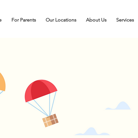
e
For Parents
Our Locations
About Us
Services