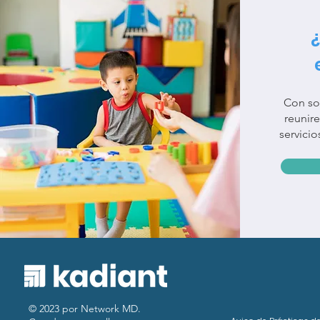
¿
Con so
reunir
servici
© 2023 por Network MD.