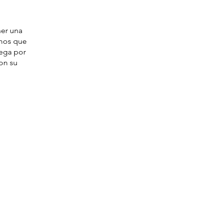
ner una
imos que
vega por
con su