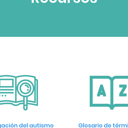
gación del autismo
Glosario de térm