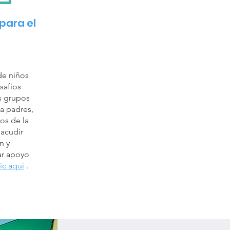
para el
de niños
safíos
 grupos
a padres,
os de la
 acudir
n y
ar apoyo
ic aquí
.