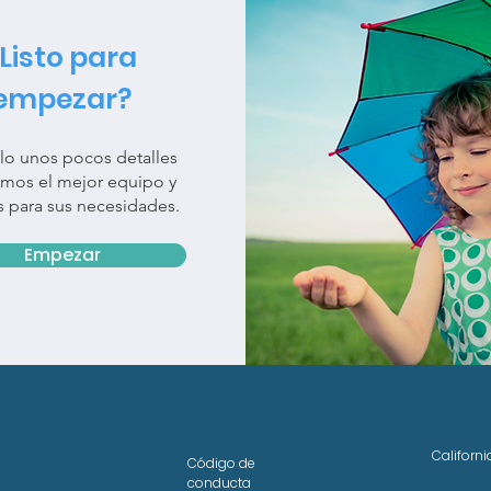
Listo para
empezar?
lo unos pocos detalles
emos el mejor equipo y
os para sus necesidades.
Empezar
Californ
Código de
conducta